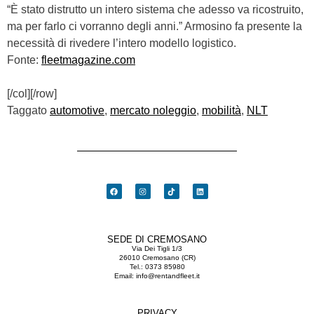
“È stato distrutto un intero sistema che adesso va ricostruito,
ma per farlo ci vorranno degli anni.” Armosino fa presente la
necessità di rivedere l’intero modello logistico.
Fonte:
fleetmagazine.com
[/col][/row]
Taggato
automotive
,
mercato noleggio
,
mobilità
,
NLT
SEDE DI CREMOSANO
Via Dei Tigli 1/3
26010 Cremosano (CR)
Tel.:
0373 85980
Email:
info@rentandfleet.it
PRIVACY