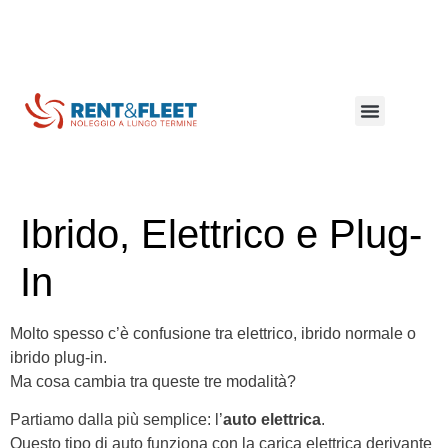
Lungo termine
Breve termine
Mezzi commerciali
Coibentati e refrigerati
Ibrido, Elettrico e Plug-
In
Molto spesso c’è confusione tra elettrico, ibrido normale o
ibrido plug-in.
Ma cosa cambia tra queste tre modalità?
Partiamo dalla più semplice: l’
auto elettrica
.
Questo tipo di auto funziona con la carica elettrica derivante