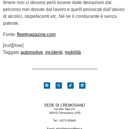
itinere non ci devono però essere state deviazioni dal
percorso non dovute dal lavoro e quelli provocati dall’abuso
di alcolici, stupefacenti etc. Né se il conducente è senza
patente.
Fonte:
fleetmagazine.com
[/col][/row]
Taggato
automotive
,
incidenti
,
mobilità
SEDE DI CREMOSANO
Via Dei Tigli 1/3
26010 Cremosano (CR)
Tel.:
0373 85980
Email:
info@rentandfleet.it