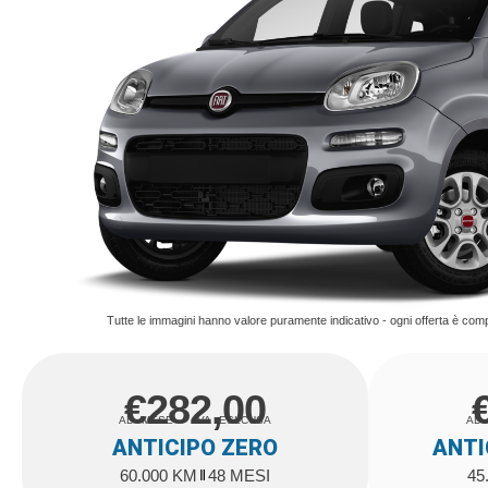
Tutte le immagini hanno valore puramente indicativo - ogni offerta è com
€282,00
AL MESE / IVA ESLCUSA
AL 
ANTICIPO ZERO
ANTI
60.000 KM
48 MESI
45