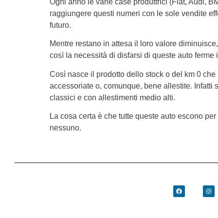
Ogni anno le varie case produttrici (Fiat, Audi,
raggiungere questi numeri con le sole vendite effe
futuro.
Mentre restano in attesa il loro valore diminuisc
così la necessità di disfarsi di queste auto ferm
Così nasce il prodotto dello stock o del km 0 che 
accessoriate o, comunque, bene allestite. Infatti
classici e con allestimenti medio alti.
La cosa certa è che tutte queste auto escono per 
nessuno.