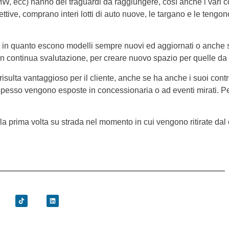
 BMW, ecc) hanno dei traguardi da raggiungere, così anche i vari
ttive, comprano interi lotti di auto nuove, le targano e le tengo
e, in quanto escono modelli sempre nuovi ed aggiornati o anche so
e in continua svalutazione, per creare nuovo spazio per quelle da
risulta vantaggioso per il cliente, anche se ha anche i suoi cont
 spesso vengono esposte in concessionaria o ad eventi mirati. P
la prima volta su strada nel momento in cui vengono ritirate dal