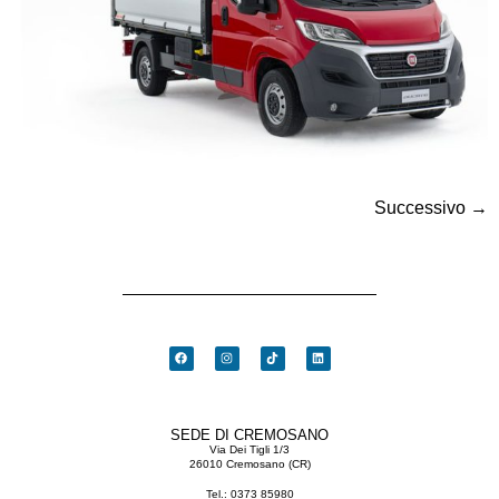
Successivo
→
SEDE DI CREMOSANO
Via Dei Tigli 1/3
26010 Cremosano (CR)
Tel.:
0373 85980