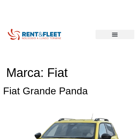
Lungo termine
Breve termine
Mezzi commerciali
Coibentati e refrigerati
Marca:
Fiat
Fiat Grande Panda