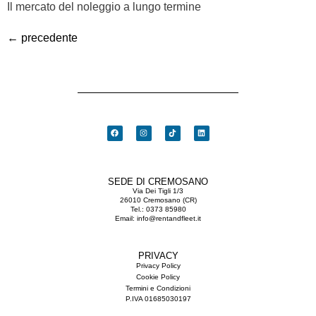
Il mercato del noleggio a lungo termine
←
precedente
SEDE DI CREMOSANO
Via Dei Tigli 1/3
26010 Cremosano (CR)
Tel.:
0373 85980
Email:
info@rentandfleet.it
PRIVACY
Privacy Policy
Cookie Policy
Termini e Condizioni
P.IVA 01685030197