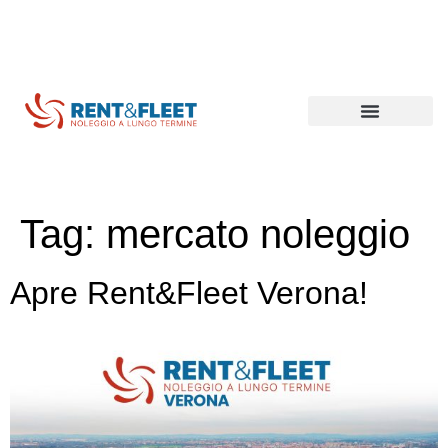
Lungo termine
Breve termine
Mezzi commerciali
Coibentati e refrigerati
Tag:
mercato noleggio
Apre Rent&Fleet Verona!